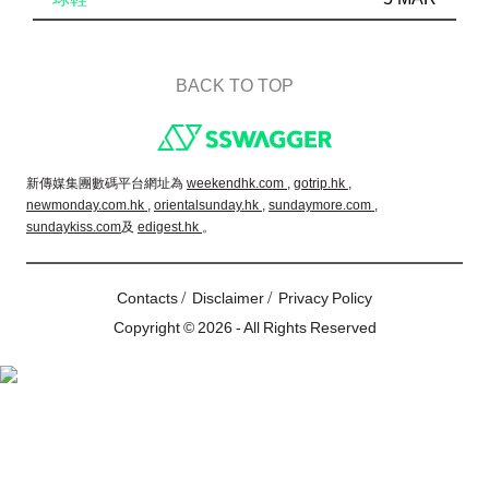
BACK TO TOP
Footer
新傳媒集團數碼平台網址為
weekendhk.com ,
gotrip.hk ,
newmonday.com.hk ,
orientalsunday.hk ,
sundaymore.com ,
sundaykiss.com
及
edigest.hk
。
/
/
Contacts
Disclaimer
Privacy Policy
Copyright © 2026 - All Rights Reserved