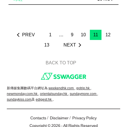
PREV
1
…
9
10
11
12
13
NEXT
BACK TO TOP
Footer
新傳媒集團數碼平台網址為
weekendhk.com ,
gotrip.hk ,
newmonday.com.hk ,
orientalsunday.hk ,
sundaymore.com ,
sundaykiss.com
及
edigest.hk
。
/
/
Contacts
Disclaimer
Privacy Policy
Copyright © 2026 - All Rights Reserved