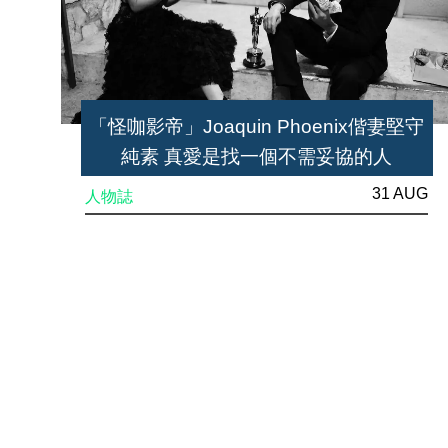
「怪咖影帝」Joaquin Phoenix偕妻堅守
純素 真愛是找一個不需妥協的人
31 AUG
人物誌