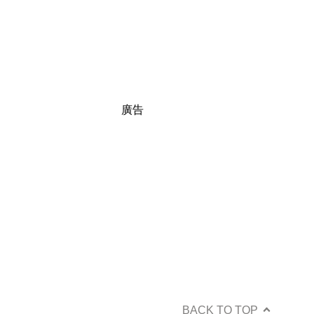
廣告
BACK TO TOP