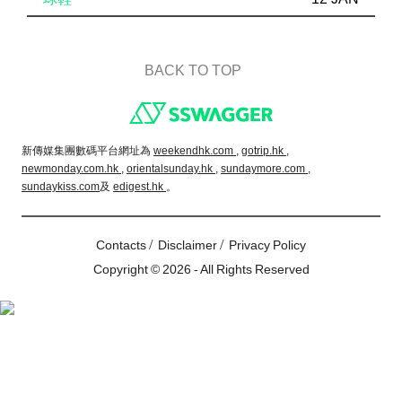
BACK TO TOP
Footer
新傳媒集團數碼平台網址為
weekendhk.com ,
gotrip.hk ,
newmonday.com.hk ,
orientalsunday.hk ,
sundaymore.com ,
sundaykiss.com
及
edigest.hk
。
/
/
Contacts
Disclaimer
Privacy Policy
Copyright © 2026 - All Rights Reserved