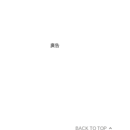
廣告
BACK TO TOP