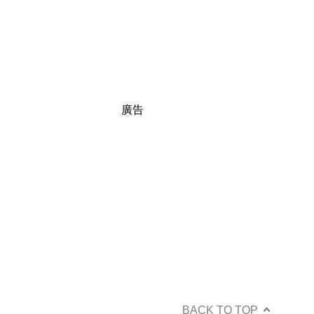
廣告
BACK TO TOP