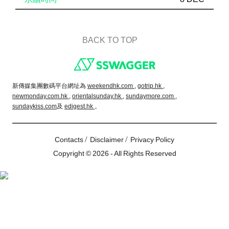
BACK TO TOP
Footer
新傳媒集團數碼平台網址為
weekendhk.com ,
gotrip.hk ,
newmonday.com.hk ,
orientalsunday.hk ,
sundaymore.com ,
sundaykiss.com
及
edigest.hk
。
/
/
Contacts
Disclaimer
Privacy Policy
Copyright © 2026 - All Rights Reserved