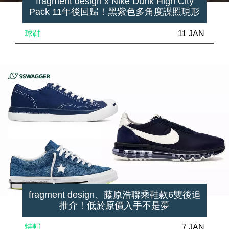
fragment design x Nike Dunk High City
Pack 11年後回歸！黑紫色多角度諜照現形
球鞋
11 JAN
fragment design、藤原浩聯乘鞋款6雙後追
推介！低於原價入手不是夢
特輯
7 JAN