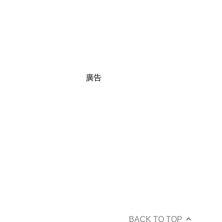
廣告
BACK TO TOP