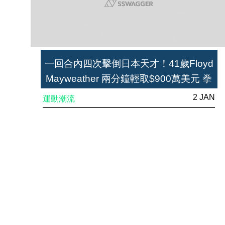
一回合內四次擊倒日本天才！41歲Floyd
Mayweather 兩分鐘輕取$900萬美元 拳
王：「自己賽前根本沒練習過！」
2 JAN
運動潮流