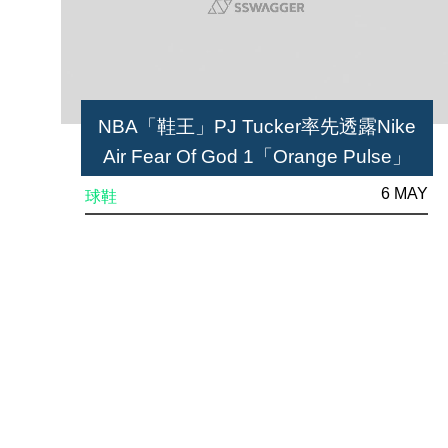
NBA「鞋王」PJ Tucker率先透露Nike
Air Fear Of God 1「Orange Pulse」
6 MAY
球鞋