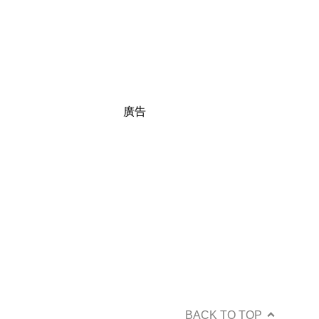
廣告
BACK TO TOP