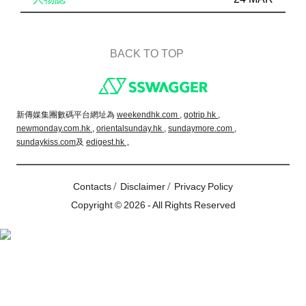
BACK TO TOP
Footer
新傳媒集團數碼平台網址為
weekendhk.com ,
gotrip.hk ,
newmonday.com.hk ,
orientalsunday.hk ,
sundaymore.com ,
sundaykiss.com
及
edigest.hk
。
/
/
Contacts
Disclaimer
Privacy Policy
Copyright © 2026 - All Rights Reserved