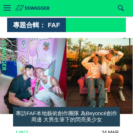
專題合輯：
FAF
專訪FAF本地藝術創作團隊 為Beyoncé創作
周邊 大男生筆下的閃亮美少女
人物誌
24 MAR