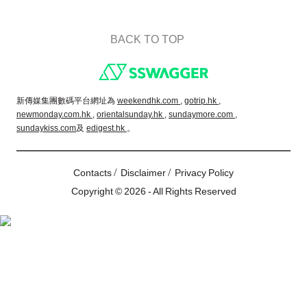
BACK TO TOP
Footer
新傳媒集團數碼平台網址為
weekendhk.com ,
gotrip.hk ,
newmonday.com.hk ,
orientalsunday.hk ,
sundaymore.com ,
sundaykiss.com
及
edigest.hk
。
/
/
Contacts
Disclaimer
Privacy Policy
Copyright © 2026 - All Rights Reserved