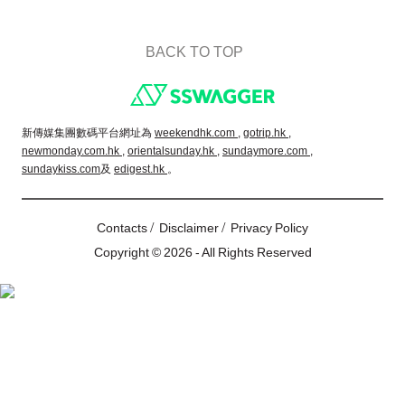
BACK TO TOP
Footer
新傳媒集團數碼平台網址為
weekendhk.com ,
gotrip.hk ,
newmonday.com.hk ,
orientalsunday.hk ,
sundaymore.com ,
sundaykiss.com
及
edigest.hk
。
/
/
Contacts
Disclaimer
Privacy Policy
Copyright © 2026 - All Rights Reserved