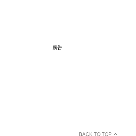
廣告
BACK TO TOP