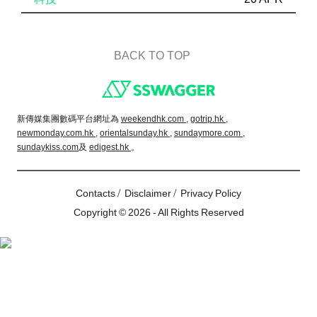
BACK TO TOP
Footer
新傳媒集團數碼平台網址為
weekendhk.com ,
gotrip.hk ,
newmonday.com.hk ,
orientalsunday.hk ,
sundaymore.com ,
sundaykiss.com
及
edigest.hk
。
/
/
Contacts
Disclaimer
Privacy Policy
Copyright © 2026 - All Rights Reserved