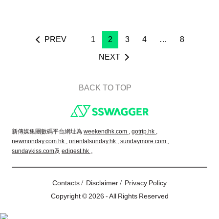
PREV
1
2
3
4
…
8
NEXT
BACK TO TOP
Footer
新傳媒集團數碼平台網址為
weekendhk.com ,
gotrip.hk ,
newmonday.com.hk ,
orientalsunday.hk ,
sundaymore.com ,
sundaykiss.com
及
edigest.hk
。
/
/
Contacts
Disclaimer
Privacy Policy
Copyright © 2026 - All Rights Reserved