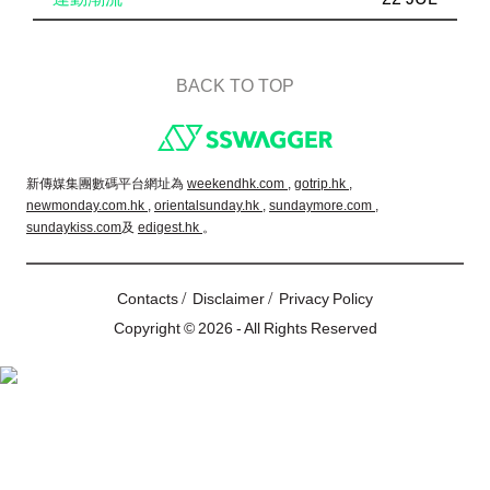
BACK TO TOP
Footer
新傳媒集團數碼平台網址為
weekendhk.com ,
gotrip.hk ,
newmonday.com.hk ,
orientalsunday.hk ,
sundaymore.com ,
sundaykiss.com
及
edigest.hk
。
/
/
Contacts
Disclaimer
Privacy Policy
Copyright © 2026 - All Rights Reserved