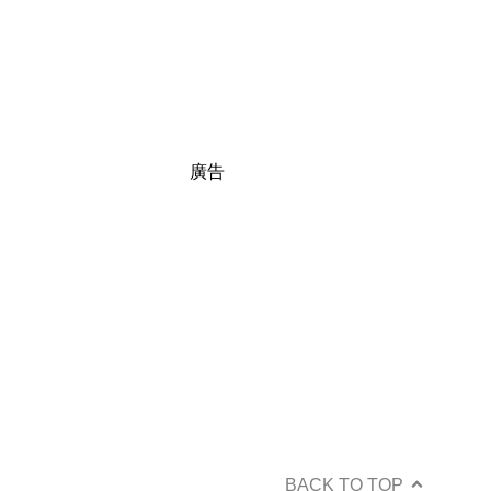
廣告
BACK TO TOP