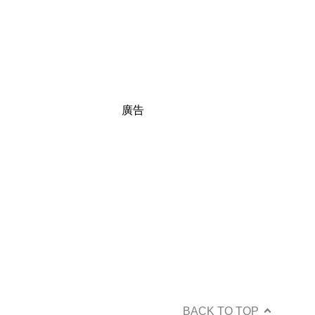
廣告
BACK TO TOP