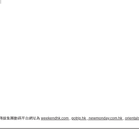
傳媒集團數碼平台網址為
weekendhk.com ,
gotrip.hk ,
newmonday.com.hk ,
oriental