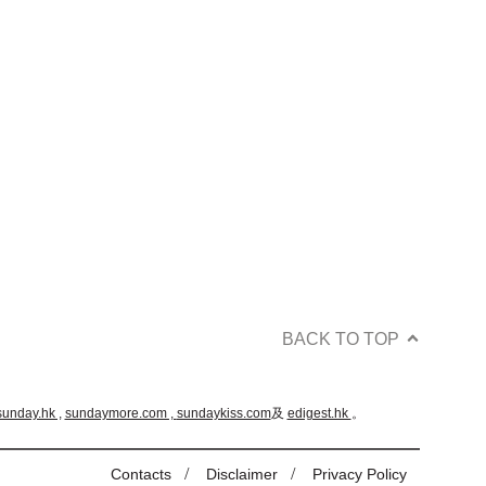
BACK TO TOP
sunday.hk ,
sundaymore.com ,
sundaykiss.com
及
edigest.hk
。
/
/
Contacts
Disclaimer
Privacy Policy