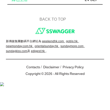
BACK TO TOP
Footer
新傳媒集團數碼平台網址為
weekendhk.com ,
gotrip.hk ,
newmonday.com.hk ,
orientalsunday.hk ,
sundaymore.com ,
sundaykiss.com
及
edigest.hk
。
/
/
Contacts
Disclaimer
Privacy Policy
Copyright © 2026 - All Rights Reserved