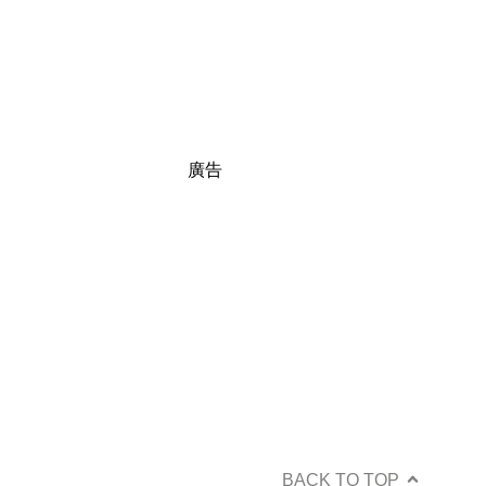
廣告
BACK TO TOP