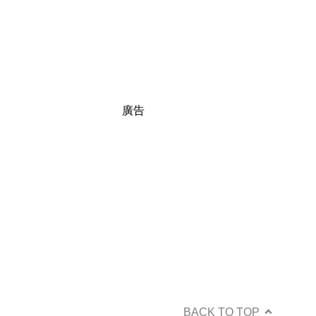
廣告
BACK TO TOP