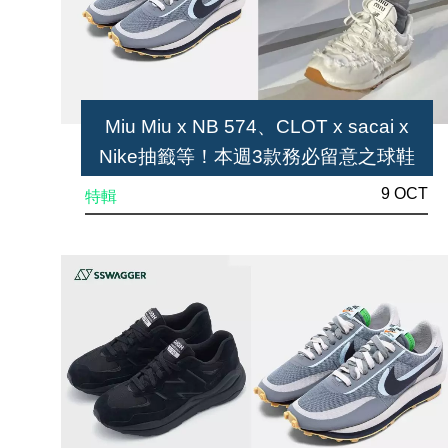
Miu Miu x NB 574、CLOT x sacai x
Nike抽籤等！本週3款務必留意之球鞋
9 OCT
特輯