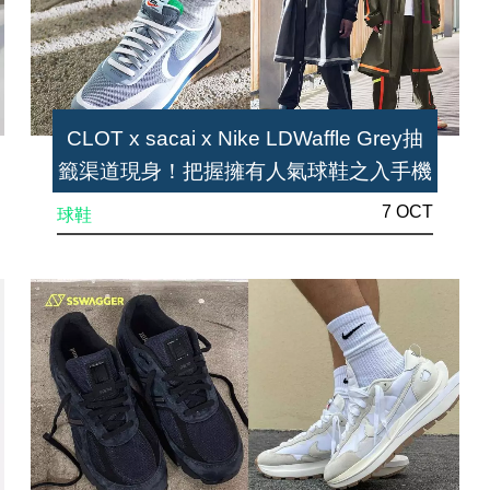
CLOT x sacai x Nike LDWaffle Grey抽
籤渠道現身！把握擁有人氣球鞋之入手機
會
7 OCT
球鞋