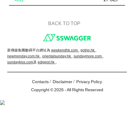
BACK TO TOP
Footer
新傳媒集團數碼平台網址為
weekendhk.com ,
gotrip.hk ,
newmonday.com.hk ,
orientalsunday.hk ,
sundaymore.com ,
sundaykiss.com
及
edigest.hk
。
/
/
Contacts
Disclaimer
Privacy Policy
Copyright © 2026 - All Rights Reserved