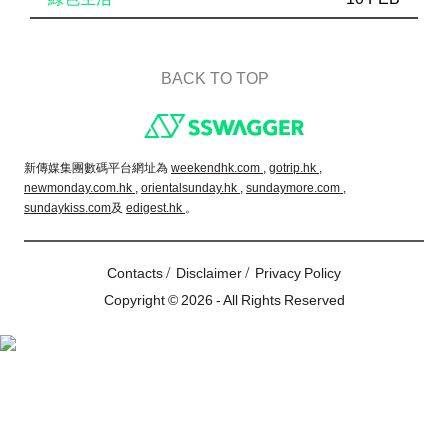
BACK TO TOP
Footer
新傳媒集團數碼平台網址為
weekendhk.com ,
gotrip.hk ,
newmonday.com.hk ,
orientalsunday.hk ,
sundaymore.com ,
sundaykiss.com
及
edigest.hk
。
/
/
Contacts
Disclaimer
Privacy Policy
Copyright © 2026 - All Rights Reserved