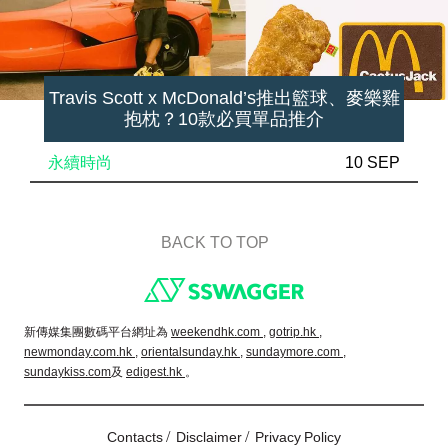
Travis Scott x McDonald’s推出籃球、麥樂雞
抱枕？10款必買單品推介
永續時尚
10 SEP
BACK TO TOP
Footer
新傳媒集團數碼平台網址為
weekendhk.com ,
gotrip.hk ,
newmonday.com.hk ,
orientalsunday.hk ,
sundaymore.com ,
sundaykiss.com
及
edigest.hk
。
/
/
Contacts
Disclaimer
Privacy Policy