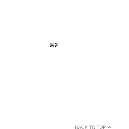
廣告
BACK TO TOP