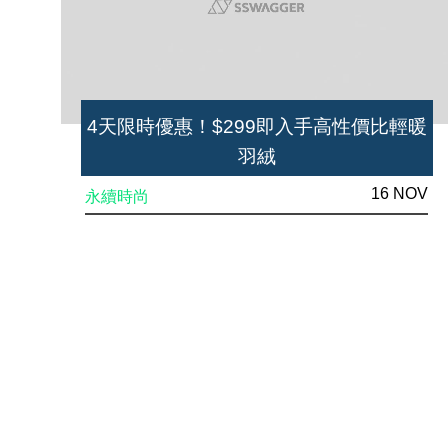
4天限時優惠！$299即入手高性價比輕暖
羽絨
16 NOV
永續時尚