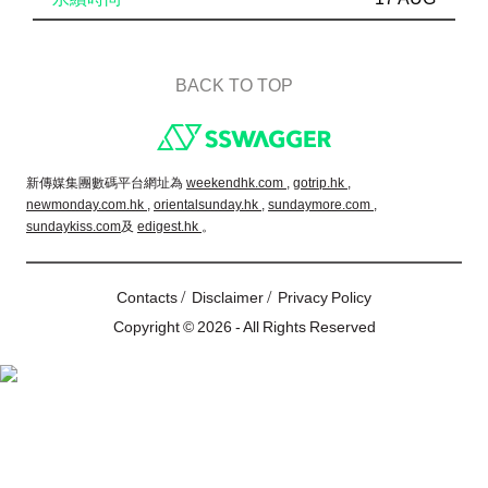
BACK TO TOP
Footer
新傳媒集團數碼平台網址為
weekendhk.com ,
gotrip.hk ,
newmonday.com.hk ,
orientalsunday.hk ,
sundaymore.com ,
sundaykiss.com
及
edigest.hk
。
/
/
Contacts
Disclaimer
Privacy Policy
Copyright © 2026 - All Rights Reserved