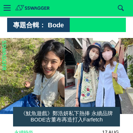
專題合輯：
Bode
《魷魚遊戲》鄭浩妍私下熱捧 永續品牌
BODE古董布再造打入Farfetch
永續時尚
17 AUG