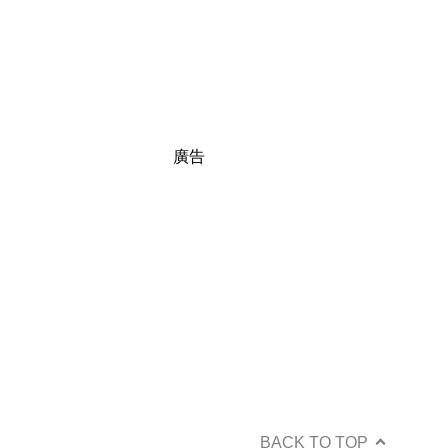
廣告
BACK TO TOP