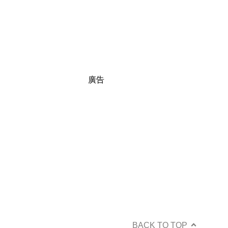
廣告
BACK TO TOP