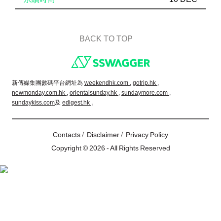
BACK TO TOP
Footer
新傳媒集團數碼平台網址為
weekendhk.com ,
gotrip.hk ,
newmonday.com.hk ,
orientalsunday.hk ,
sundaymore.com ,
sundaykiss.com
及
edigest.hk
。
/
/
Contacts
Disclaimer
Privacy Policy
Copyright © 2026 - All Rights Reserved