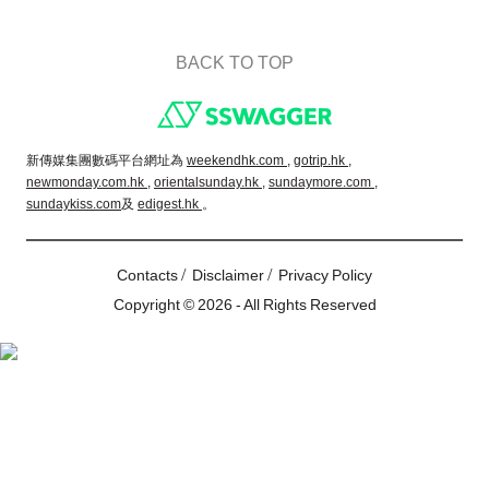
BACK TO TOP
Footer
新傳媒集團數碼平台網址為
weekendhk.com ,
gotrip.hk ,
newmonday.com.hk ,
orientalsunday.hk ,
sundaymore.com ,
sundaykiss.com
及
edigest.hk
。
/
/
Contacts
Disclaimer
Privacy Policy
Copyright © 2026 - All Rights Reserved