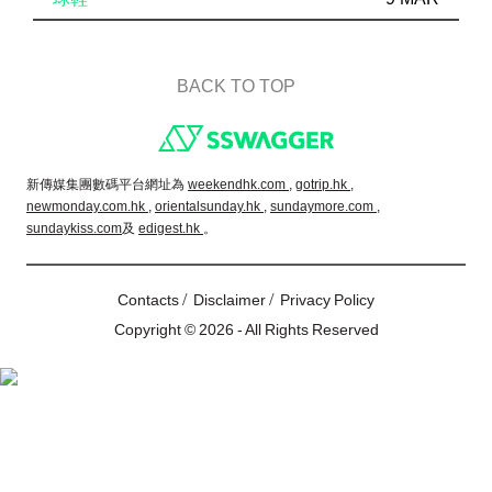
BACK TO TOP
Footer
新傳媒集團數碼平台網址為
weekendhk.com ,
gotrip.hk ,
newmonday.com.hk ,
orientalsunday.hk ,
sundaymore.com ,
sundaykiss.com
及
edigest.hk
。
/
/
Contacts
Disclaimer
Privacy Policy
Copyright © 2026 - All Rights Reserved