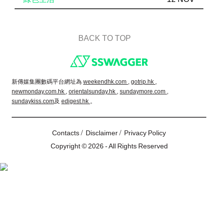
BACK TO TOP
Footer
新傳媒集團數碼平台網址為
weekendhk.com ,
gotrip.hk ,
newmonday.com.hk ,
orientalsunday.hk ,
sundaymore.com ,
sundaykiss.com
及
edigest.hk
。
/
/
Contacts
Disclaimer
Privacy Policy
Copyright © 2026 - All Rights Reserved