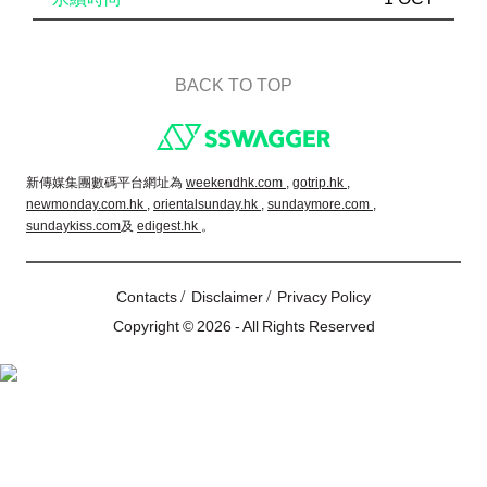
BACK TO TOP
Footer
新傳媒集團數碼平台網址為
weekendhk.com ,
gotrip.hk ,
newmonday.com.hk ,
orientalsunday.hk ,
sundaymore.com ,
sundaykiss.com
及
edigest.hk
。
/
/
Contacts
Disclaimer
Privacy Policy
Copyright © 2026 - All Rights Reserved