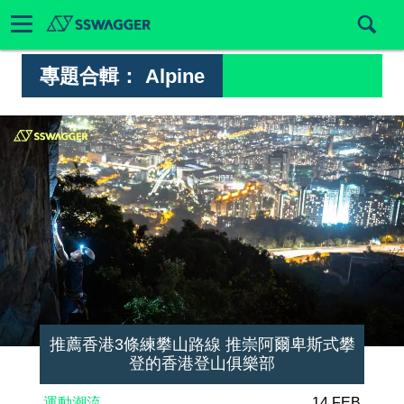
專題合輯：
Alpine
推薦香港3條練攀山路線 推崇阿爾卑斯式攀
登的香港登山俱樂部
運動潮流
14 FEB