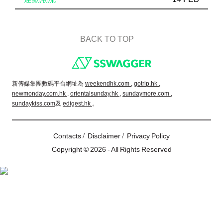
BACK TO TOP
Footer
新傳媒集團數碼平台網址為
weekendhk.com ,
gotrip.hk ,
newmonday.com.hk ,
orientalsunday.hk ,
sundaymore.com ,
sundaykiss.com
及
edigest.hk
。
/
/
Contacts
Disclaimer
Privacy Policy
Copyright © 2026 - All Rights Reserved