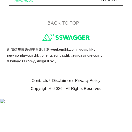
BACK TO TOP
Footer
新傳媒集團數碼平台網址為
weekendhk.com ,
gotrip.hk ,
newmonday.com.hk ,
orientalsunday.hk ,
sundaymore.com ,
sundaykiss.com
及
edigest.hk
。
/
/
Contacts
Disclaimer
Privacy Policy
Copyright © 2026 - All Rights Reserved