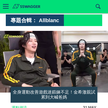
專題合輯：
Allblanc
全身運動改善遊戲迷鍛鍊不足！金希澈親試
累到大喊爸媽
運動潮流
31 MAY