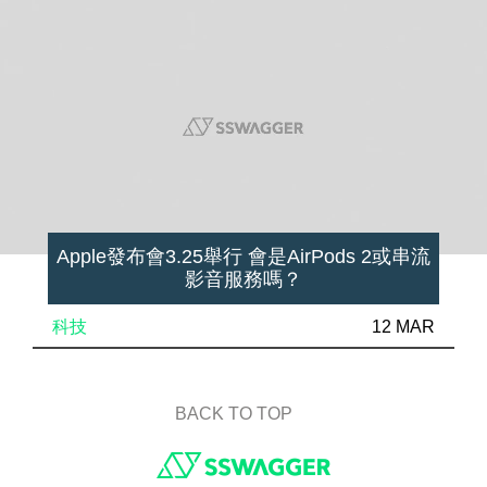
Apple發布會3.25舉行 會是AirPods 2或串流
影音服務嗎？
科技
12 MAR
BACK TO TOP
Footer