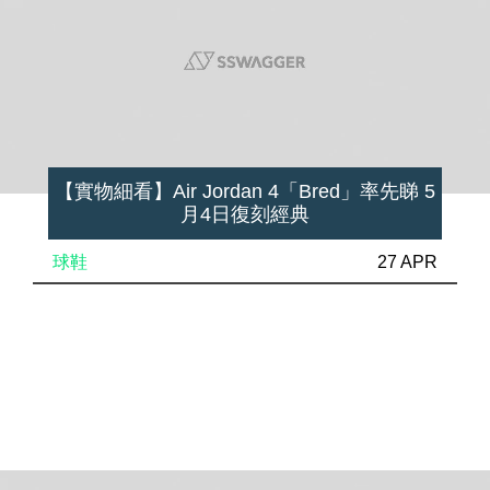
【實物細看】Air Jordan 4「Bred」率先睇 5
月4日復刻經典
球鞋
27 APR