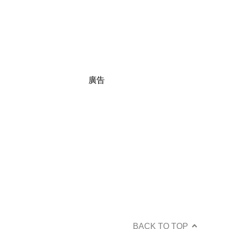
廣告
BACK TO TOP