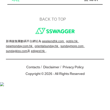
BACK TO TOP
Footer
新傳媒集團數碼平台網址為
weekendhk.com ,
gotrip.hk ,
newmonday.com.hk ,
orientalsunday.hk ,
sundaymore.com ,
sundaykiss.com
及
edigest.hk
。
/
/
Contacts
Disclaimer
Privacy Policy
Copyright © 2026 - All Rights Reserved