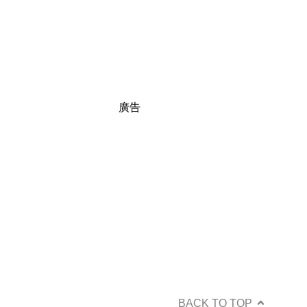
廣告
BACK TO TOP