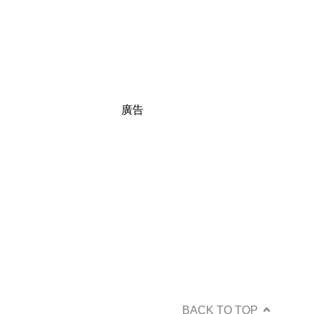
廣告
BACK TO TOP