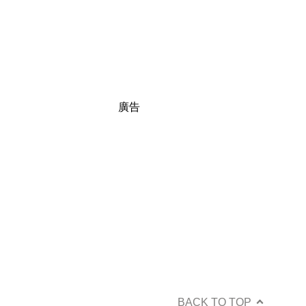
廣告
BACK TO TOP