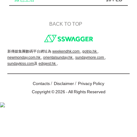
BACK TO TOP
Footer
新傳媒集團數碼平台網址為
weekendhk.com ,
gotrip.hk ,
newmonday.com.hk ,
orientalsunday.hk ,
sundaymore.com ,
sundaykiss.com
及
edigest.hk
。
/
/
Contacts
Disclaimer
Privacy Policy
Copyright © 2026 - All Rights Reserved