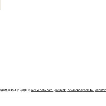
傳媒集團數碼平台網址為
weekendhk.com ,
gotrip.hk ,
newmonday.com.hk ,
oriental