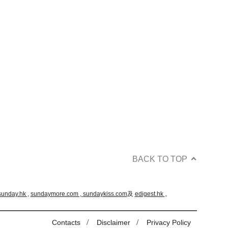
BACK TO TOP
sunday.hk ,
sundaymore.com ,
sundaykiss.com
及
edigest.hk
。
/
/
Contacts
Disclaimer
Privacy Policy