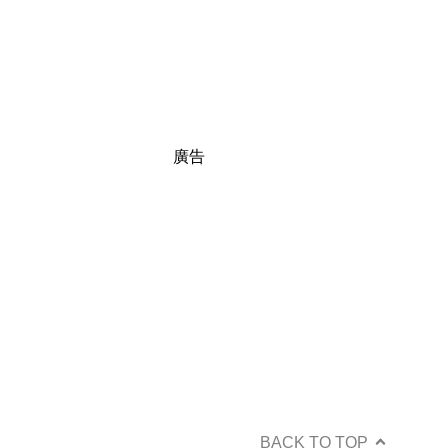
廣告
BACK TO TOP