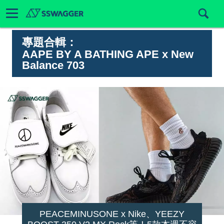
專題合輯：
AAPE BY A BATHING APE x New
Balance 703
PEACEMINUSONE x Nike、YEEZY