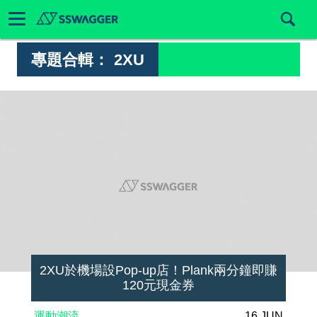
專題合輯：
2XU
2XU於機場設Pop-up店！Plank兩分鐘即賺
120元現金券
運動潮流
16 JUN