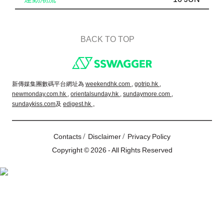
BACK TO TOP
Footer
新傳媒集團數碼平台網址為
weekendhk.com ,
gotrip.hk ,
newmonday.com.hk ,
orientalsunday.hk ,
sundaymore.com ,
sundaykiss.com
及
edigest.hk
。
/
/
Contacts
Disclaimer
Privacy Policy
Copyright © 2026 - All Rights Reserved